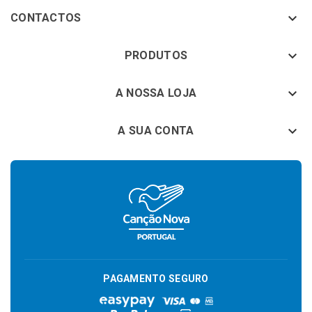

CONTACTOS
keyboard_arrow_down
PRODUTOS
keyboard_arrow_down
A NOSSA LOJA

A SUA CONTA
PAGAMENTO SEGURO