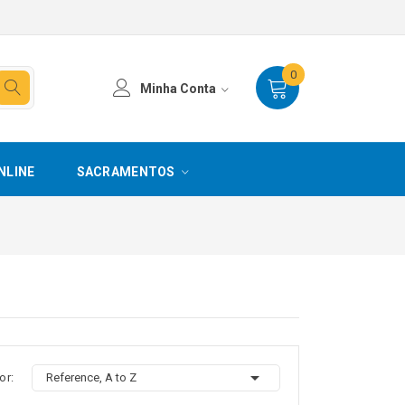
0
Minha Conta
NLINE
SACRAMENTOS

or:
Reference, A to Z