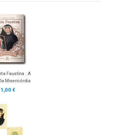
nta Faustina : A
Da Misericórdia
11,00 €