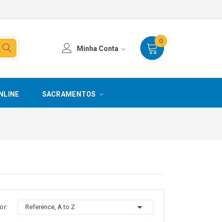
0
Minha Conta
NLINE
SACRAMENTOS

or:
Reference, A to Z