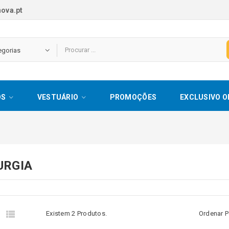
ova.pt
OS
VESTUÁRIO
PROMOÇÕES
EXCLUSIVO O
URGIA


Existem 2 Produtos.
Ordenar P