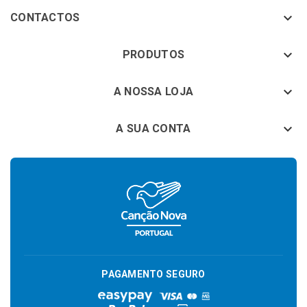

CONTACTOS
keyboard_arrow_down
PRODUTOS
keyboard_arrow_down
A NOSSA LOJA

A SUA CONTA
PAGAMENTO SEGURO