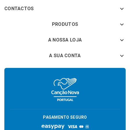

CONTACTOS
keyboard_arrow_down
PRODUTOS
keyboard_arrow_down
A NOSSA LOJA

A SUA CONTA
PAGAMENTO SEGURO