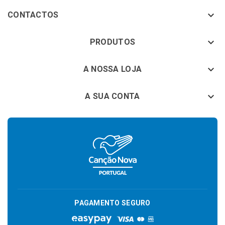

CONTACTOS
keyboard_arrow_down
PRODUTOS
keyboard_arrow_down
A NOSSA LOJA

A SUA CONTA
PAGAMENTO SEGURO