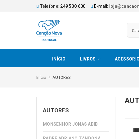
Telefone:
249 530 600
E-mail:
loja@cancaon
INÍCIO
LIVROS
ACESSÓRI
Início
AUTORES
AU
AUTORES
MONSENHOR JONAS ABIB
PADRE ADRIANO ZANDONÁ