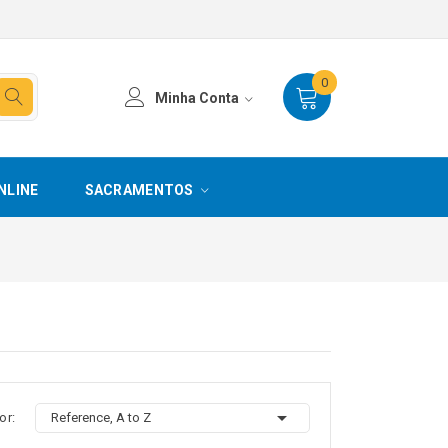
0
Minha Conta
NLINE
SACRAMENTOS

or:
Reference, A to Z