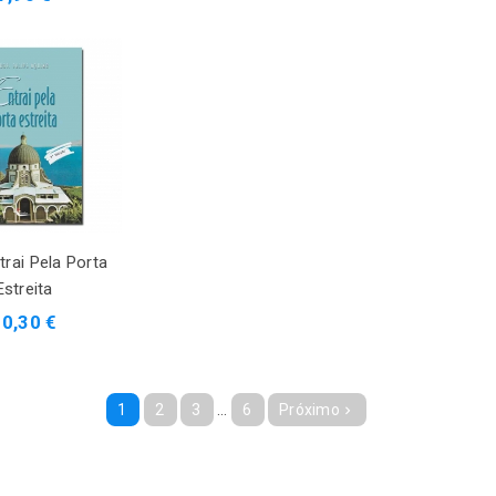
trai Pela Porta
Estreita
10,30 €
1
2
3
…
6
Próximo
