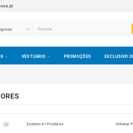
ova.pt
OS
VESTUÁRIO
PROMOÇÕES
EXCLUSIVO O
TORES


Existem 61 Produtos.
Ordenar P