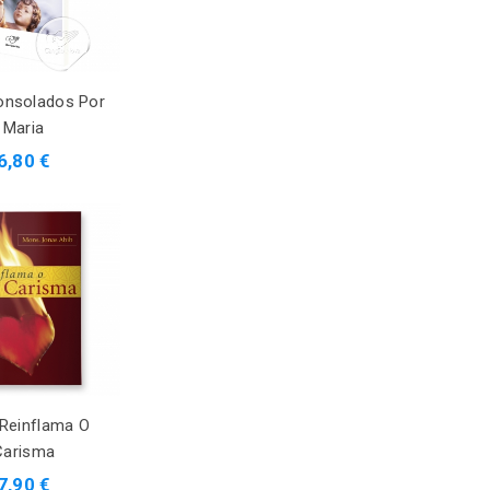
onsolados Por
Maria
6,80 €
 Reinflama O
Carisma
7,90 €