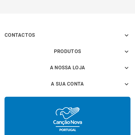

CONTACTOS
keyboard_arrow_down
PRODUTOS
keyboard_arrow_down
A NOSSA LOJA

A SUA CONTA