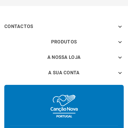

CONTACTOS
keyboard_arrow_down
PRODUTOS
keyboard_arrow_down
A NOSSA LOJA

A SUA CONTA