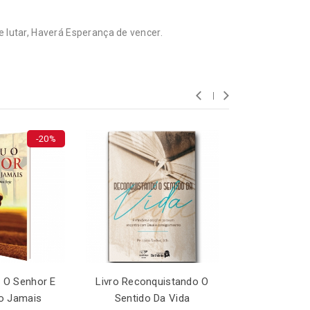
lutar, Haverá Esperança de vencer.
-20%
u O Senhor E
Livro Reconquistando O
Livro Na Pres
o Jamais
Sentido Da Vida
Vi