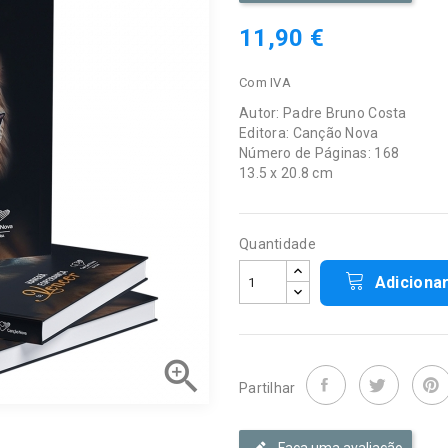
11,90 €
Com IVA
Autor: Padre Bruno Costa
Editora: Canção Nova
Número de Páginas: 168
13.5 x 20.8 cm
Quantidade
Adiciona

Partilhar
Faça uma avaliação