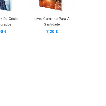
uz De Cristo
Livro Caminho Para A
Livro Lutar Se
urados
Santidade
Jam
90 €
7,20 €
11,9