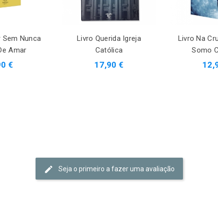
er Sem Nunca
Livro Querida Igreja
Livro Na Cr
 De Amar
Católica
Somo C
90 €
17,90 €
12,
Seja o primeiro a fazer uma avaliação