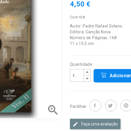
4,50 €
Com IVA
Autor: Padre Rafael Solano
Editora: Canção Nova
Número de Páginas: 168
11 x 15.5 cm
Quantidade
Adiciona

Partilhar
Faça uma avaliação