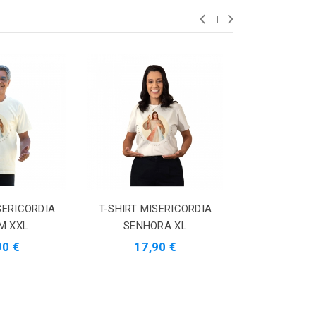
SERICORDIA
T-SHIRT MISERICORDIA
T-SHIRT MI
M XXL
SENHORA XL
SENHO
90 €
17,90 €
17,9