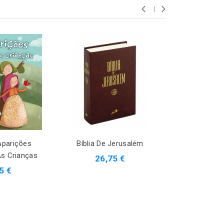
Aparições
Bíblia De Jerusalém
Livro O Matri
s Crianças
26,75 €
12,9
5 €