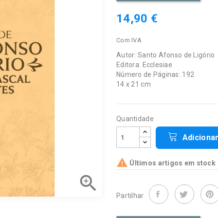
14,90 €
Com IVA
Autor: Santo Afonso de Ligório
Editora: Ecclesiae
Número de Páginas: 192
14 x 21 cm
Quantidade
Adiciona

Últimos artigos em stock

Partilhar