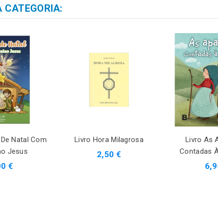
 CATEGORIA:
 De Natal Com
Livro Hora Milagrosa
Livro As 
no Jesus
Contadas À
2,50 €
00 €
6,9