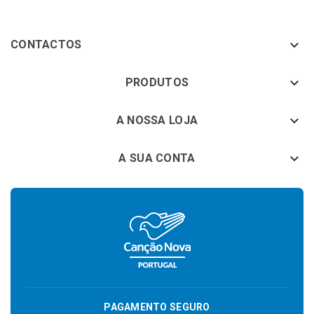

CONTACTOS
keyboard_arrow_down
PRODUTOS
keyboard_arrow_down
A NOSSA LOJA

A SUA CONTA
PAGAMENTO SEGURO