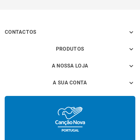

CONTACTOS
keyboard_arrow_down
PRODUTOS
keyboard_arrow_down
A NOSSA LOJA

A SUA CONTA