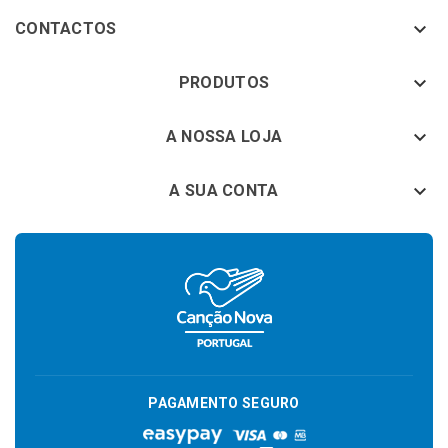

CONTACTOS
keyboard_arrow_down
PRODUTOS
keyboard_arrow_down
A NOSSA LOJA

A SUA CONTA
PAGAMENTO SEGURO