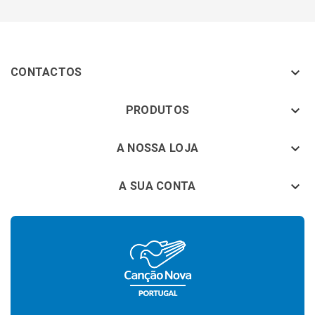

CONTACTOS
keyboard_arrow_down
PRODUTOS
keyboard_arrow_down
A NOSSA LOJA

A SUA CONTA