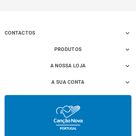

CONTACTOS
keyboard_arrow_down
PRODUTOS
keyboard_arrow_down
A NOSSA LOJA

A SUA CONTA