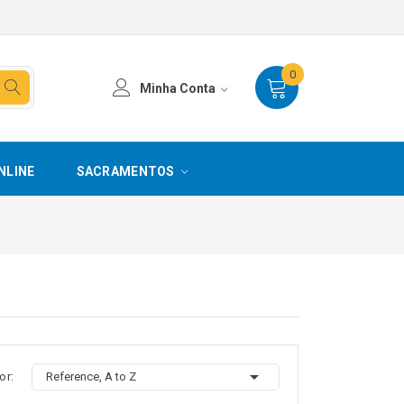
0
Minha Conta
NLINE
SACRAMENTOS

or:
Reference, A to Z